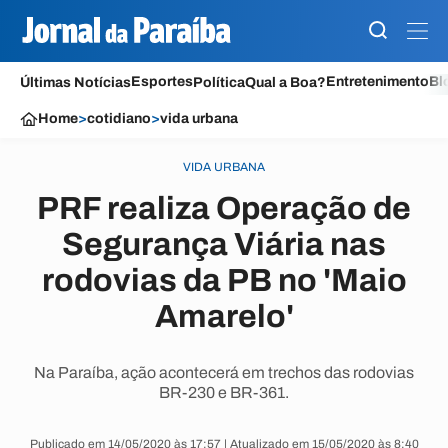
Esportes
Entretenimento
Bl
Últimas Notícias
Política
Qual a Boa?
Home
>
cotidiano
>
vida urbana
VIDA URBANA
PRF realiza Operação de
Segurança Viária nas
rodovias da PB no 'Maio
Amarelo'
Na Paraíba, ação acontecerá em trechos das rodovias
BR-230 e BR-361.
Publicado em 14/05/2020 às 17:57 | Atualizado em 15/05/2020 às 8:40