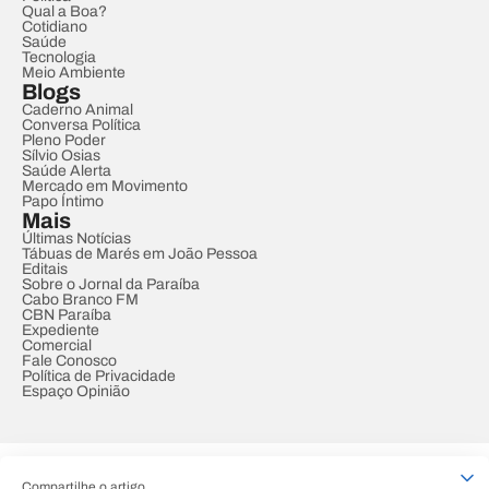
Qual a Boa?
Cotidiano
Saúde
Tecnologia
Meio Ambiente
Blogs
Caderno Animal
Conversa Política
Pleno Poder
Sílvio Osias
Saúde Alerta
Mercado em Movimento
Papo Íntimo
Mais
Últimas Notícias
Tábuas de Marés em João Pessoa
Editais
Sobre o Jornal da Paraíba
Cabo Branco FM
CBN Paraíba
Expediente
Comercial
Fale Conosco
Política de Privacidade
Espaço Opinião
© REDE PARAÍBA DE COMUNICAÇÃO
Compartilhe o artigo