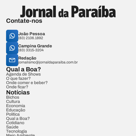
Contate-nos
João Pessoa
(83) 2106.1892
Campina Grande
(83) 3315-3204
Redação
jornalismo@jornaldaparaiba.com.br
Qual a Boa?
Agenda de Shows
O que fazer?
Onde comer e beber?
Onde ficar?
Notícias
Bichos
Cultura
Economia
Educação
Política
Qual a Boa?
Cotidiano
Saúde
Tecnologia
Meio Ambiente