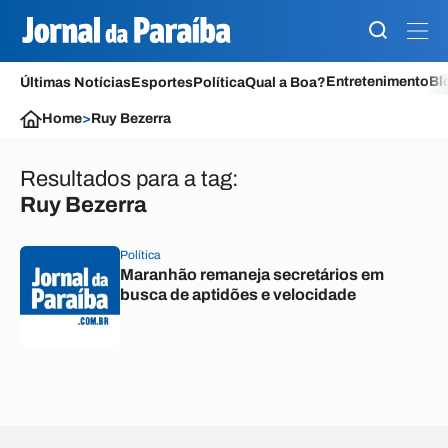
Entretenimento
Bl
Últimas Notícias
Esportes
Política
Qual a Boa?
Home
>
Ruy Bezerra
Resultados para a tag:
Ruy Bezerra
Política
Maranhão remaneja secretários em
busca de aptidões e velocidade