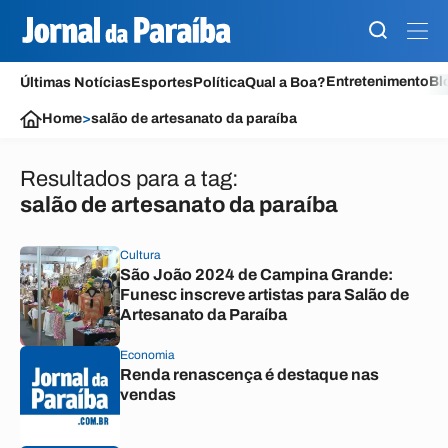
Entretenimento
Bl
Últimas Notícias
Esportes
Política
Qual a Boa?
Home
>
salão de artesanato da paraíba
Resultados para a tag:
salão de artesanato da paraíba
Cultura
São João 2024 de Campina Grande:
Funesc inscreve artistas para Salão de
Artesanato da Paraíba
Economia
Renda renascença é destaque nas
vendas