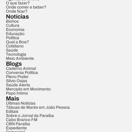
O que fazer?
Onde comer e beber?
Onde ficar?
Notícias
Bichos
Cultura
Economia
Educação
Política
Qual a Boa?
Cotidiano
Saúde
Tecnologia
Meio Ambiente
Blogs
Caderno Animal
Conversa Política
Pleno Poder
Sílvio Osias
Saúde Alerta
Mercado em Movimento
Papo Íntimo
Mais
Últimas Notícias
Tábuas de Marés em João Pessoa
Editais
Sobre o Jornal da Paraíba
Cabo Branco FM
CBN Paraíba
Expediente