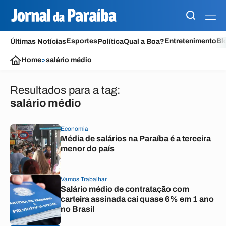
Esportes
Entretenimento
Bl
Últimas Notícias
Política
Qual a Boa?
Home
>
salário médio
Resultados para a tag:
salário médio
Economia
Média de salários na Paraíba é a terceira
menor do país
Vamos Trabalhar
Salário médio de contratação com
carteira assinada cai quase 6% em 1 ano
no Brasil