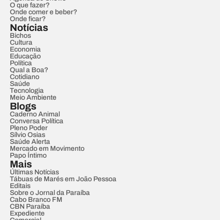
O que fazer?
Onde comer e beber?
Onde ficar?
Notícias
Bichos
Cultura
Economia
Educação
Política
Qual a Boa?
Cotidiano
Saúde
Tecnologia
Meio Ambiente
Blogs
Caderno Animal
Conversa Política
Pleno Poder
Sílvio Osias
Saúde Alerta
Mercado em Movimento
Papo Íntimo
Mais
Últimas Notícias
Tábuas de Marés em João Pessoa
Editais
Sobre o Jornal da Paraíba
Cabo Branco FM
CBN Paraíba
Expediente