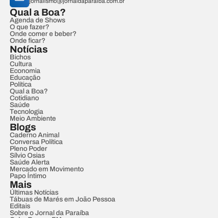
jornalismo@jornaldaparaiba.com.br
Qual a Boa?
Agenda de Shows
O que fazer?
Onde comer e beber?
Onde ficar?
Notícias
Bichos
Cultura
Economia
Educação
Política
Qual a Boa?
Cotidiano
Saúde
Tecnologia
Meio Ambiente
Blogs
Caderno Animal
Conversa Política
Pleno Poder
Sílvio Osias
Saúde Alerta
Mercado em Movimento
Papo Íntimo
Mais
Últimas Notícias
Tábuas de Marés em João Pessoa
Editais
Sobre o Jornal da Paraíba