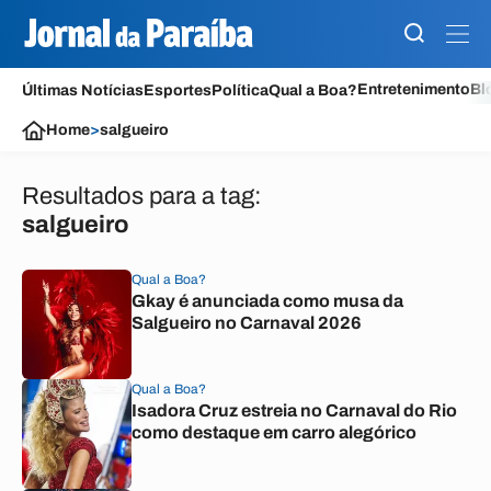
Entretenimento
Bl
Últimas Notícias
Esportes
Política
Qual a Boa?
Home
>
salgueiro
Resultados para a tag:
salgueiro
Qual a Boa?
Gkay é anunciada como musa da
Salgueiro no Carnaval 2026
Qual a Boa?
Isadora Cruz estreia no Carnaval do Rio
como destaque em carro alegórico