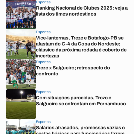
Esportes
Ranking Nacional de Clubes 2025: veja a
lista dos times nordestinos
Esportes
Vice-lanternas, Treze e Botafogo-PB se
afastam do G-4 da Copa do Nordeste;
clássico da próxima rodada é coberto de
incertezas
Esportes
Treze x Salgueiro; retrospecto do
confronto
Esportes
Com situações parecidas, Treze e
Salgueiro se enfrentam em Pernambuco
Esportes
Salários atrasados, promessas vazias e
cestas básicas para funcionários fazem