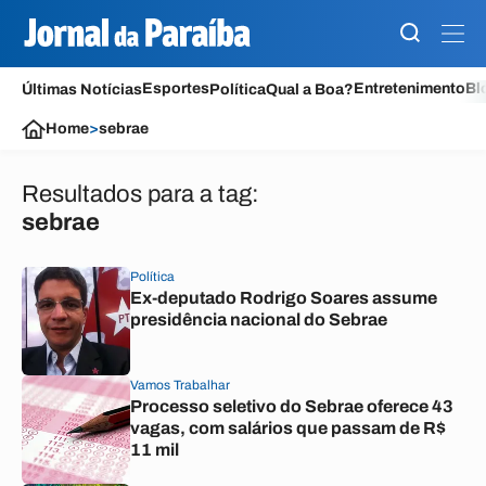
Esportes
Entretenimento
Bl
Últimas Notícias
Política
Qual a Boa?
Home
>
sebrae
Resultados para a tag:
sebrae
Política
Ex-deputado Rodrigo Soares assume
presidência nacional do Sebrae
Vamos Trabalhar
Processo seletivo do Sebrae oferece 43
vagas, com salários que passam de R$
11 mil