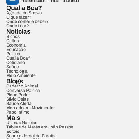
jornalismo@jornaldaparaiba.com.br
Qual a Boa?
Agenda de Shows
O que fazer?
Onde comer e beber?
Onde ficar?
Notícias
Bichos
Cultura
Economia
Educação
Política
Qual a Boa?
Cotidiano
Saúde
Tecnologia
Meio Ambiente
Blogs
Caderno Animal
Conversa Política
Pleno Poder
Sílvio Osias
Saúde Alerta
Mercado em Movimento
Papo Íntimo
Mais
Últimas Notícias
Tábuas de Marés em João Pessoa
Editais
Sobre o Jornal da Paraíba