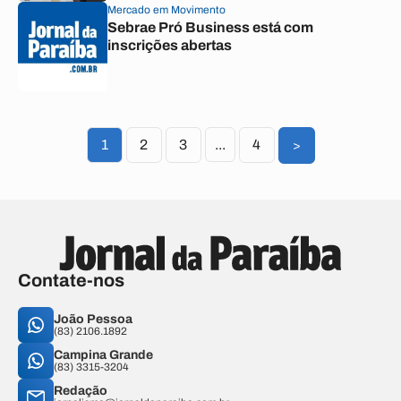
Mercado em Movimento
Sebrae Pró Business está com
inscrições abertas
1
2
3
...
4
>
Contate-nos
João Pessoa
(83) 2106.1892
Campina Grande
(83) 3315-3204
Redação