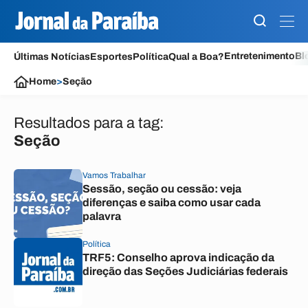
Entretenimento
Bl
Últimas Notícias
Esportes
Política
Qual a Boa?
Home
>
Seção
Resultados para a tag:
Seção
Vamos Trabalhar
Sessão, seção ou cessão: veja
diferenças e saiba como usar cada
palavra
Política
TRF5: Conselho aprova indicação da
direção das Seções Judiciárias federais