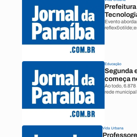
Prefeitura
Tecnologi
Evento aborda
reflex&otilde;e
Educação
Segunda e
começa ne
Ao todo, 6.878
rede municipal
Vida Urbana
Professor