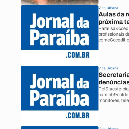
Vida Urbana
Aulas da 
próxima t
Paralisa&ccedil
profissionais 
come&ccedil;ou
Vida Urbana
Secretari
denúncias
Pol&iacute;cia 
caminh&otilde;
monitores, tele
Vida Urbana