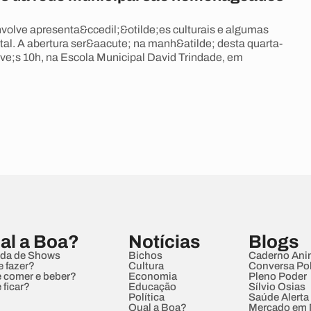
lve apresenta&ccedil;&otilde;es culturais e algumas
tal. A abertura ser&aacute; na manh&atilde; desta quarta-
rave;s 10h, na Escola Municipal David Trindade, em
al a Boa?
Notícias
Blogs
da de Shows
Bichos
Caderno Ani
e fazer?
Cultura
Conversa Pol
 comer e beber?
Economia
Pleno Poder
 ficar?
Educação
Sílvio Osias
Política
Saúde Alerta
Qual a Boa?
Mercado em