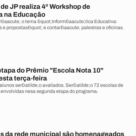
 de JP realiza 4º Workshop de
a na Educação
r&aacute; o tema &quot;Inform&aacute;tica Educativa:
s e propostas&quot; e contar&aacute; palestras e oficinas.
tapa do Prêmio "Escola Nota 10"
sta terça-feira
 alunos ser&atilde;o avaliados. Ser&atilde;o 72 escolas de
 envolvidas nesa segunda etapa do programa.
es da rede municipal são homenageados