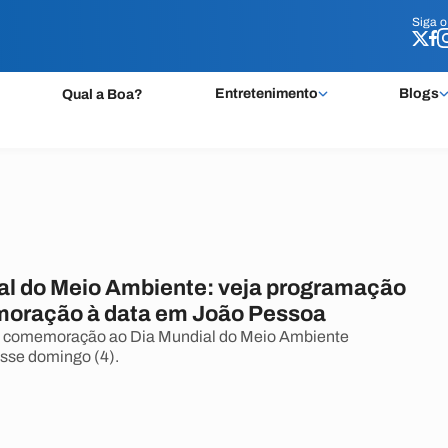
Siga 
Siga 
Entretenimento
Blogs
Qual a Boa?
al do Meio Ambiente: veja programação
oração à data em João Pessoa
m comemoração ao Dia Mundial do Meio Ambiente
se domingo (4).