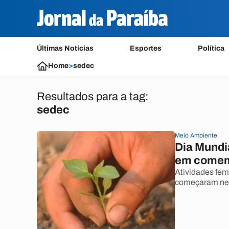
Últimas Notícias
Esportes
Política
Home
>
sedec
Resultados para a tag:
sedec
Meio Ambiente
Dia Mundi
em comem
Atividades fe
começaram nes