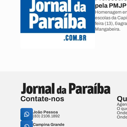
pela PMJP
Homenagem envo
escolas da Capi
feira (13), &ag
Mangabeira.
Contate-nos
Qu
Agen
O qu
João Pessoa
Onde
(83) 2106.1892
Onde
Campina Grande