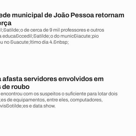
rede municipal de João Pessoa retornam
erça
;&atilde;o de cerca de 9 mil professores e outros
da educa&ccedil;&atilde;o do munic&iacute;pio
 no &uacute;ltimo dia 4.&nbsp;
a afasta servidores envolvidos em
 de roubo
encontrou com os suspeitos o suficiente para lotar dois
es de equipamentos, entre eles, computadores,
vis&otilde;es e data show.