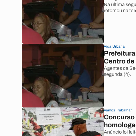
Na última segu
retornou na ter
Vida Urbana
Prefeitura
Centro de
Agentes da Sed
segunda (4).
Vamos Trabalhar
Concurso 
homologad
Anúncio foi fei