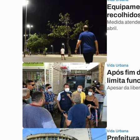
Equipamen
recolhido
Medida atende 
abril.
Vida Urbana
Após fim 
limita fu
Apesar da libe
Vida Urbana
Prefeitur