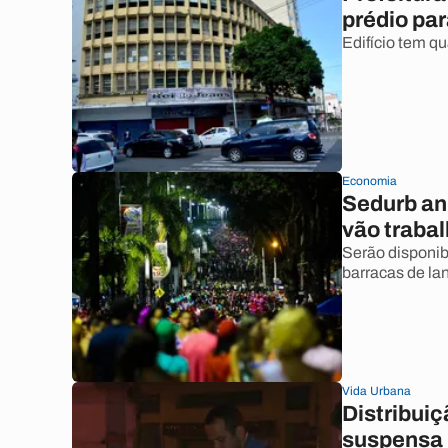
prédio par
Edifício tem q
Economia
Sedurb an
vão trabal
Serão disponibi
barracas de lan
Vida Urbana
Distribui
suspensa 