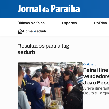
Últimas Notícias
Esportes
Política
Home
>
sedurb
Resultados para a tag:
sedurb
Cotidiano
Feira itin
vendedore
João Pes
A feira itiner
Couto e Parqu