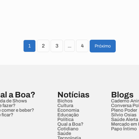
1
2
3
...
4
Próximo
al a Boa?
Notícias
Blogs
da de Shows
Bichos
Caderno Ani
e fazer?
Cultura
Conversa Pol
 comer e beber?
Economia
Pleno Poder
 ficar?
Educação
Sílvio Osias
Política
Saúde Alerta
Qual a Boa?
Mercado em
Cotidiano
Papo Íntimo
Saúde
Tecnologia