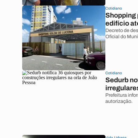
Cotidiano
Shopping 
edifício 
Decreto de desa
Oficial do Muni
Cotidiano
Sedurb no
irregulare
Prefeitura inf
autorização.
Vida Urbana