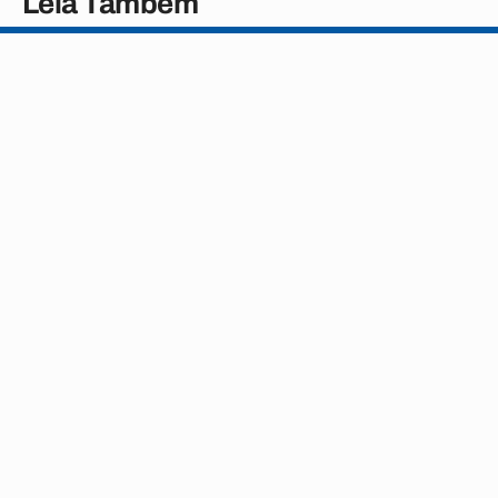
Leia Também