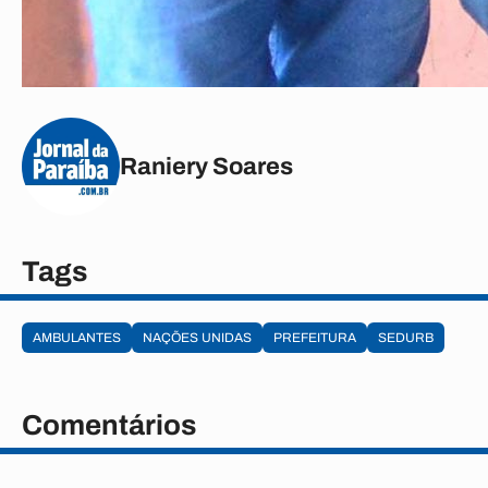
Raniery Soares
Tags
AMBULANTES
NAÇÕES UNIDAS
PREFEITURA
SEDURB
Comentários