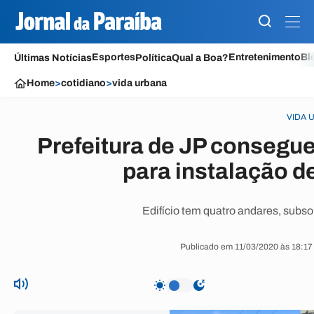
Esportes
Entretenimento
Bl
Últimas Notícias
Política
Qual a Boa?
Home
>
cotidiano
>
vida urbana
VIDA 
Prefeitura de JP consegu
para instalação d
Edifício tem quatro andares, subso
Publicado em 11/03/2020 às 18:17 