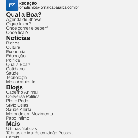
Redação
jornalismo@jornaldaparaiba.com.br
Qual a Boa?
Agenda de Shows
O que fazer?
Onde comer e beber?
Onde ficar?
Notícias
Bichos
Cultura
Economia
Educação
Política
Qual a Boa?
Cotidiano
Saúde
Tecnologia
Meio Ambiente
Blogs
Caderno Animal
Conversa Política
Pleno Poder
Sílvio Osias
Saúde Alerta
Mercado em Movimento
Papo Íntimo
Mais
Últimas Notícias
Tábuas de Marés em João Pessoa
Editais