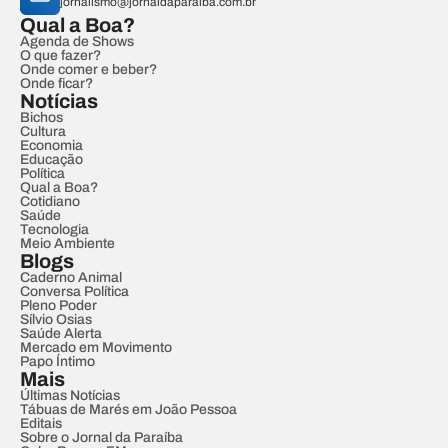
jornalismo@jornaldaparaiba.com.br
Qual a Boa?
Agenda de Shows
O que fazer?
Onde comer e beber?
Onde ficar?
Notícias
Bichos
Cultura
Economia
Educação
Política
Qual a Boa?
Cotidiano
Saúde
Tecnologia
Meio Ambiente
Blogs
Caderno Animal
Conversa Política
Pleno Poder
Sílvio Osias
Saúde Alerta
Mercado em Movimento
Papo Íntimo
Mais
Últimas Notícias
Tábuas de Marés em João Pessoa
Editais
Sobre o Jornal da Paraíba