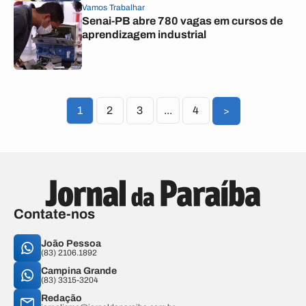
Vamos Trabalhar
Senai-PB abre 780 vagas em cursos de
aprendizagem industrial
1
2
3
...
4
>
Contate-nos
João Pessoa
(83) 2106.1892
Campina Grande
(83) 3315-3204
Redação