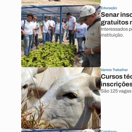
Educação
Senar ins
gratuitos 
Interessados po
instituição.
Vamos Trabalhar
Cursos téc
inscriçõe
São 125 vagas 
Cotidiano