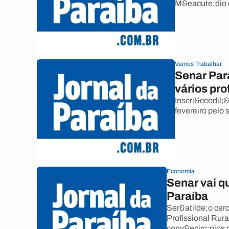
M&eacute;dio 
Vamos Trabalhar
Senar Par
vários pro
Inscri&ccedil;
fevereiro pelo 
Economia
Senar vai qu
Paraíba
Ser&atilde;o cer
Profissional Rur
conv&ecirc;nios 