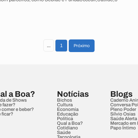
...
1
Próximo
al a Boa?
Notícias
Blogs
da de Shows
Bichos
Caderno Ani
e fazer?
Cultura
Conversa Pol
 comer e beber?
Economia
Pleno Poder
 ficar?
Educação
Sílvio Osias
Política
Saúde Alerta
Qual a Boa?
Mercado em
Cotidiano
Papo Íntimo
Saúde
Tecnologia