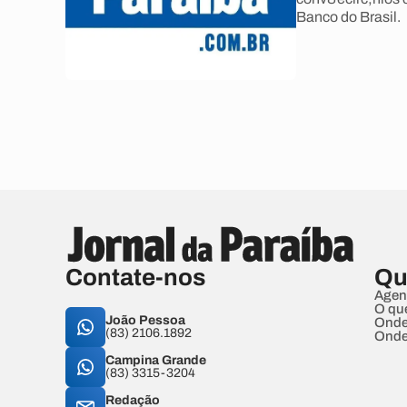
Banco do Brasil.
Contate-nos
Qu
Agen
O qu
João Pessoa
Onde
(83) 2106.1892
Onde
Campina Grande
(83) 3315-3204
Redação