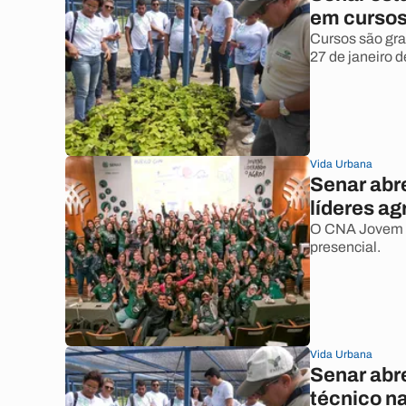
em cursos
Cursos são grat
27 de janeiro 
Vida Urbana
Senar abr
líderes a
O CNA Jovem a
presencial.
Vida Urbana
Senar abr
técnico n