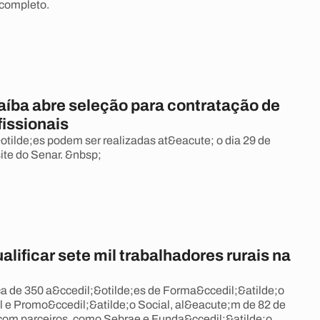
completo.
aíba abre seleção para contratação de
fissionais
&otilde;es podem ser realizadas at&eacute; o dia 29 de
site do Senar. &nbsp;
alificar sete mil trabalhadores rurais na
ca de 350 a&ccedil;&otilde;es de Forma&ccedil;&atilde;o
al e Promo&ccedil;&atilde;o Social, al&eacute;m de 82 de
com parceiros, como Sebrae e Funda&ccedil;&atilde;o