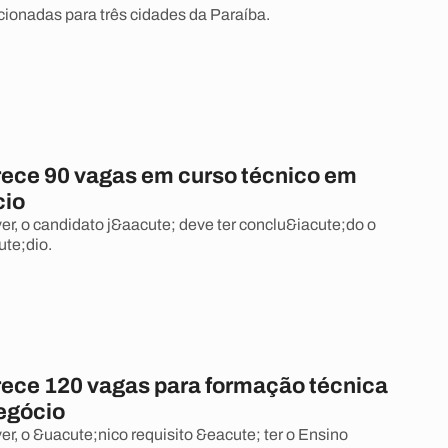
cionadas para três cidades da Paraíba.
rece 90 vagas em curso técnico em
cio
ver, o candidato j&aacute; deve ter conclu&iacute;do o
te;dio.
rece 120 vagas para formação técnica
egócio
er, o &uacute;nico requisito &eacute; ter o Ensino