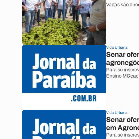
Vagas são dire
Vida Urbana
Senar ofe
agronegó
Para se inscre
Ensino M&eacu
Vida Urbana
Senar ofe
em Agron
Para se inscrev