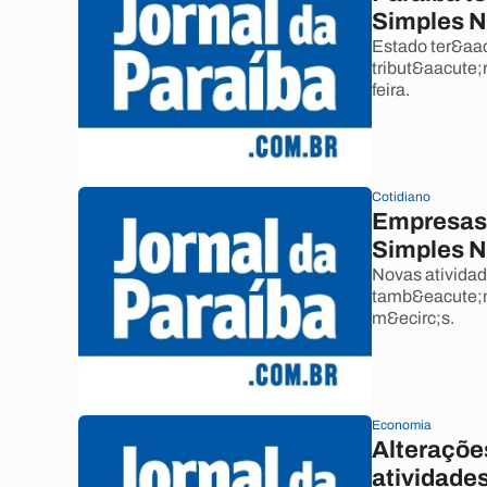
Simples N
Estado ter&aac
tribut&aacute;
feira.
Cotidiano
Empresas t
Simples N
Novas atividad
tamb&eacute;m 
m&ecirc;s.
Economia
Alteraçõe
atividade