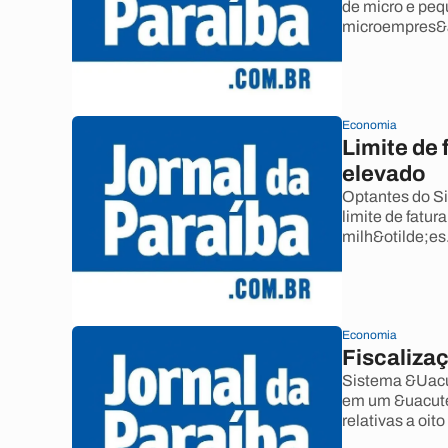
de micro e pe
microempres&aa
Economia
Limite de
elevado
Optantes do Si
limite de fatu
milh&otilde;es
Economia
Fiscalizaç
Sistema &Uacut
em um &uacute;
relativas a oito