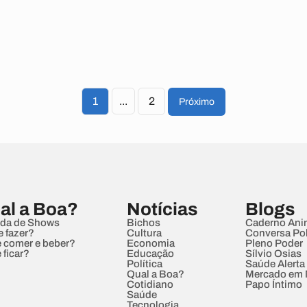
1
...
2
Próximo
al a Boa?
Notícias
Blogs
da de Shows
Bichos
Caderno Ani
e fazer?
Cultura
Conversa Pol
 comer e beber?
Economia
Pleno Poder
 ficar?
Educação
Sílvio Osias
Política
Saúde Alerta
Qual a Boa?
Mercado em
Cotidiano
Papo Íntimo
Saúde
Tecnologia