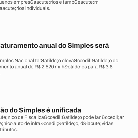
quenos empres&aacute;rios e tamb&eacute;m
cute;rios individuais.
 faturamento anual do Simples será
mples Nacional ter&atilde;o eleva&ccedil;&atilde;o do
ramento anual de R$ 2,520 milh&otilde;es para R$ 3,6
.
ão do Simples é unificada
e;nico de Fiscaliza&ccedil;&atilde;o pode lan&ccedil;ar
nico auto de infra&ccedil;&atilde;o, d&iacute;vidas
 tributos.