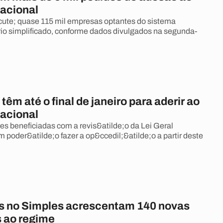
acional
ute; quase 115 mil empresas optantes do sistema
rio simplificado, conforme dados divulgados na segunda-
êm até o final de janeiro para aderir ao
acional
es beneficiadas com a revis&atilde;o da Lei Geral
poder&atilde;o fazer a op&ccedil;&atilde;o a partir deste
s no Simples acrescentam 140 novas
s ao regime