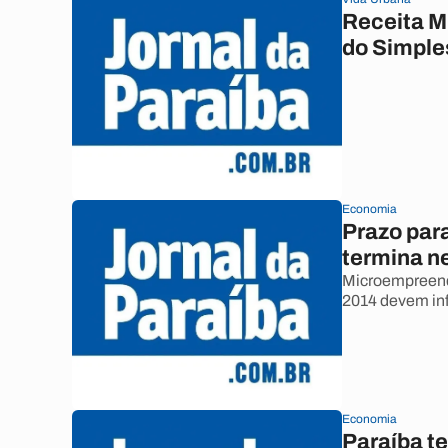
Receita M
do Simple
Economia
Prazo par
termina n
Microempreend
2014 devem inf
Economia
Paraíba t