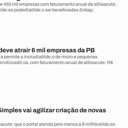
e 450 mil empresas com faturamento anual de at&eacute;
ilde;es poder&atilde;o ser beneficiadas.&nbsp;
eve atrair 6 mil empresas da PB
 permite a inclus&atilde;o de micro e pequenas
rvi&ccedil;os, com faturamento anual de at&eacute; R$
Simples vai agilizar criação de novas
acute; que o portal atenda pelo menos a 8 milh&otilde;es