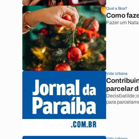
Qual a Boa?
Como faze
Fazer um Natal
Vida Urbana
Contribui
parcelar 
Decis&atilde;o
para parcelame
Vida Urbana