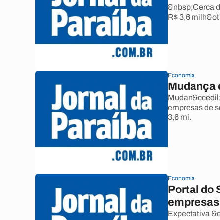
&nbsp;Cerca d
R$ 3,6 milh&ot
Economia
Mudança d
Mudan&ccedil;a
empresas de se
3,6 mi.
Economia
Portal do 
empresas
Expectativa &e