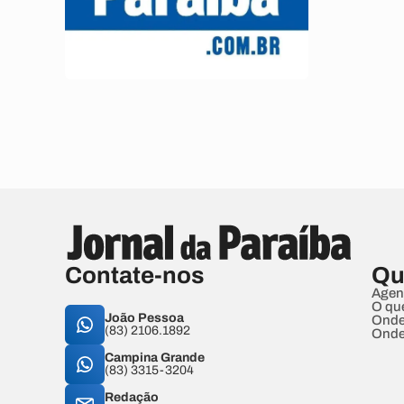
Contate-nos
Qu
Agen
O qu
João Pessoa
Onde
(83) 2106.1892
Onde
Campina Grande
(83) 3315-3204
Redação