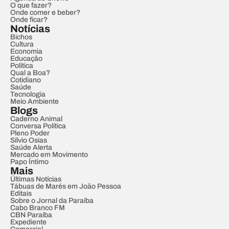
O que fazer?
Onde comer e beber?
Onde ficar?
Notícias
Bichos
Cultura
Economia
Educação
Política
Qual a Boa?
Cotidiano
Saúde
Tecnologia
Meio Ambiente
Blogs
Caderno Animal
Conversa Política
Pleno Poder
Sílvio Osias
Saúde Alerta
Mercado em Movimento
Papo Íntimo
Mais
Últimas Notícias
Tábuas de Marés em João Pessoa
Editais
Sobre o Jornal da Paraíba
Cabo Branco FM
CBN Paraíba
Expediente