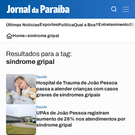
Esportes
Entretenimento
Bl
Últimas Notícias
Política
Qual a Boa?
Home
>
síndrome gripal
Resultados para a tag:
síndrome gripal
Saúde
Hospital de Trauma de João Pessoa
passa a atender crianças com casos
graves de síndromes gripais
Saúde
UPAs de João Pessoa registram
aumento de 26% nos atendimentos por
síndrome gripal