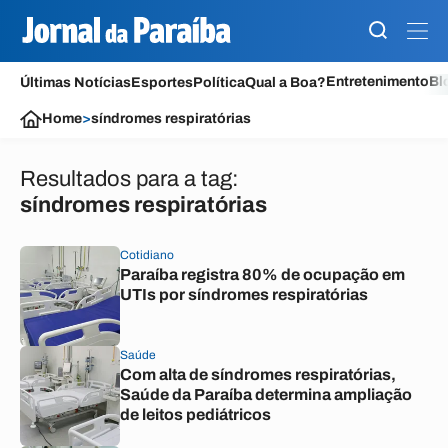
Entretenimento
Bl
Últimas Notícias
Esportes
Política
Qual a Boa?
Home
>
síndromes respiratórias
Resultados para a tag:
síndromes respiratórias
Cotidiano
Paraíba registra 80% de ocupação em
UTIs por síndromes respiratórias
Saúde
Com alta de síndromes respiratórias,
Saúde da Paraíba determina ampliação
de leitos pediátricos