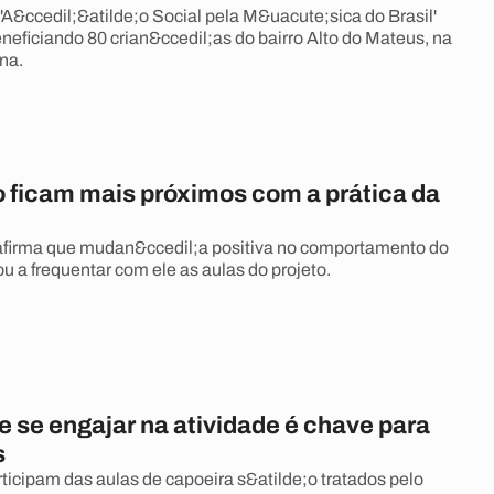
'A&ccedil;&atilde;o Social pela M&uacute;sica do Brasil'
neficiando 80 crian&ccedil;as do bairro Alto do Mateus, na
na.
o ficam mais próximos com a prática da
afirma que mudan&ccedil;a positiva no comportamento do
vou a frequentar com ele as aulas do projeto.
 se engajar na atividade é chave para
s
ticipam das aulas de capoeira s&atilde;o tratados pelo