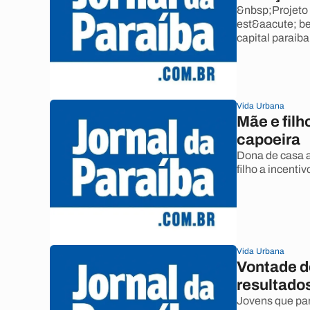
&nbsp;Projeto 
est&aacute; be
capital paraiba
Vida Urbana
Mãe e filh
capoeira
Dona de casa 
filho a incenti
Vida Urbana
Vontade de
resultado
Jovens que par