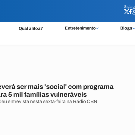
Siga 
Siga 
Entretenimento
Blogs
Qual a Boa?
everá ser mais 'social' com programa
ra 5 mil famílias vulneráveis
deu entrevista nesta sexta-feira na Rádio CBN