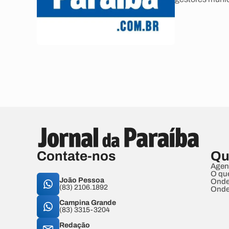
Contate-nos
Qu
Agen
O qu
João Pessoa
Onde
(83) 2106.1892
Onde
Campina Grande
(83) 3315-3204
Redação