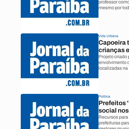
professor como
mesmo por tod
Vida Urbana
Capoeira t
crianças 
Projeto criado 
envolvimento 
localizadas n
Política
Prefeitos
social nos
Recursos para 
prefeituras pa
gestores munic