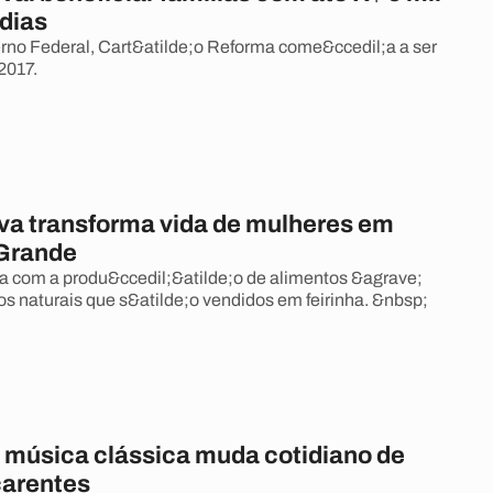
dias
no Federal, Cart&atilde;o Reforma come&ccedil;a a ser
2017.
va transforma vida de mulheres em
Grande
ha com a produ&ccedil;&atilde;o de alimentos &agrave;
s naturais que s&atilde;o vendidos em feirinha. &nbsp;
e música clássica muda cotidiano de
carentes