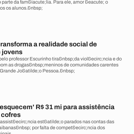
 parte da fam&iacute;lia. Para ele, amor &eacute; o
os os alunos.&nbsp;
ransforma a realidade social de
e jovens
pelo professor Escurinho tira&nbsp;da viol&ecirc;ncia e do
com as drogas&nbsp;meninos de comunidades carentes
a Grande Jo&atilde;o Pessoa.&nbsp;
 'esquecem' R$ 31 mi para assistência
 cofres
assist&ecirc;ncia est&atilde;o parados nas contas das
raibanas&nbsp; por falta de compet&ecirc;ncia dos
ipais.