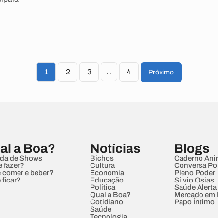
1
2
3
...
4
Próximo
al a Boa?
Notícias
Blogs
da de Shows
Bichos
Caderno Ani
e fazer?
Cultura
Conversa Pol
 comer e beber?
Economia
Pleno Poder
 ficar?
Educação
Sílvio Osias
Política
Saúde Alerta
Qual a Boa?
Mercado em
Cotidiano
Papo Íntimo
Saúde
Tecnologia