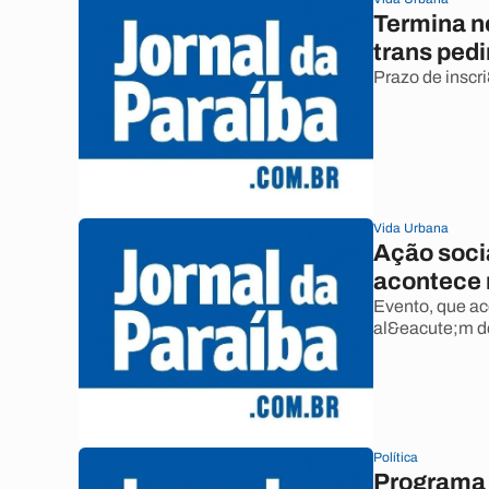
Termina n
trans ped
Prazo de inscr
Vida Urbana
Ação soci
acontece 
Evento, que ac
al&eacute;m de
Política
Programa v