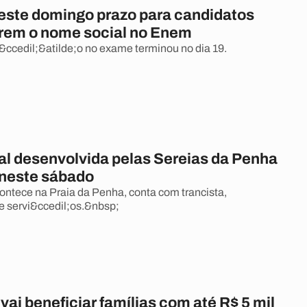
este domingo prazo para candidatos
irem o nome social no Enem
i&ccedil;&atilde;o no exame terminou no dia 19.
al desenvolvida pelas Sereias da Penha
neste sábado
ontece na Praia da Penha, conta com trancista,
 servi&ccedil;os.&nbsp;
ai beneficiar famílias com até R$ 5 mil