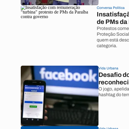
Conversa Política
Insatisfaç
de PMs da 
Protestos come
Proteção Social
quem está desc
categoria.
Vida Urbana
Desafio d
reconheci
O jogo, apelid
hashtag do term
Vida Urbana