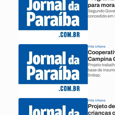
para mora
Segundo Gover
concedido em 
Vida Urbana
Cooperati
Campina 
Projeto trabal
base de insumo
&nbsp;
Vida Urbana
Projeto d
crianças 