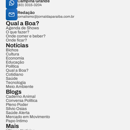
Campina Grande
(83) 3315-3204
Redação
jornalismo@jornaldaparaiba.com.br
Qual a Boa?
Agenda de Shows
O que fazer?
Onde comer e beber?
Onde ficar?
Notícias
Bichos
Cultura
Economia
Educação
Política
Qual a Boa?
Cotidiano
Saúde
Tecnologia
Meio Ambiente
Blogs
Caderno Animal
Conversa Política
Pleno Poder
Sílvio Osias
Saúde Alerta
Mercado em Movimento
Papo Íntimo
Mais