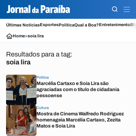
Esportes
Entretenimento
Bl
Últimas Notícias
Política
Qual a Boa?
Home
>
soia lira
Resultados para a tag:
soia lira
Política
Marcélia Cartaxo e Soia Lira são
agraciadas com o título de cidadania
pessoense
Cultura
Mostra de Cinema Walfredo Rodriguez
homenageia Marcélia Cartaxo, Zezita
Matos e Soia Lira