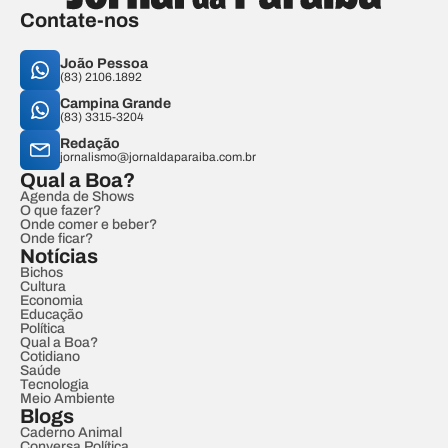
Contate-nos
João Pessoa
(83) 2106.1892
Campina Grande
(83) 3315-3204
Redação
jornalismo@jornaldaparaiba.com.br
Qual a Boa?
Agenda de Shows
O que fazer?
Onde comer e beber?
Onde ficar?
Notícias
Bichos
Cultura
Economia
Educação
Política
Qual a Boa?
Cotidiano
Saúde
Tecnologia
Meio Ambiente
Blogs
Caderno Animal
Conversa Política