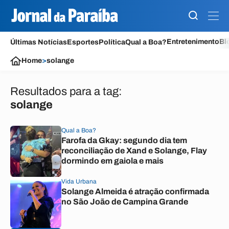
Entretenimento
Bl
Últimas Notícias
Esportes
Política
Qual a Boa?
Home
>
solange
Resultados para a tag:
solange
Qual a Boa?
Farofa da Gkay: segundo dia tem
reconciliação de Xand e Solange, Flay
dormindo em gaiola e mais
Vida Urbana
Solange Almeida é atração confirmada
no São João de Campina Grande