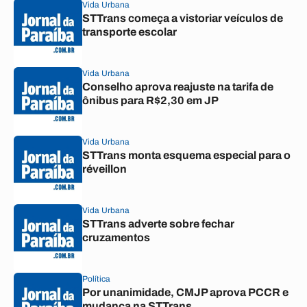
Vida Urbana
STTrans começa a vistoriar veículos de
transporte escolar
Vida Urbana
Conselho aprova reajuste na tarifa de
ônibus para R$2,30 em JP
Vida Urbana
STTrans monta esquema especial para o
réveillon
Vida Urbana
STTrans adverte sobre fechar
cruzamentos
Política
Por unanimidade, CMJP aprova PCCR e
mudança na STTrans