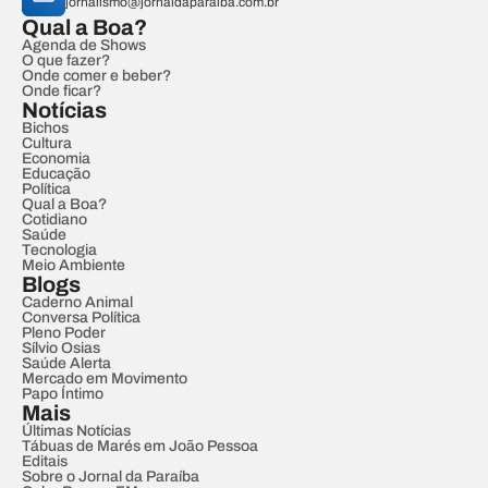
jornalismo@jornaldaparaiba.com.br
Qual a Boa?
Agenda de Shows
O que fazer?
Onde comer e beber?
Onde ficar?
Notícias
Bichos
Cultura
Economia
Educação
Política
Qual a Boa?
Cotidiano
Saúde
Tecnologia
Meio Ambiente
Blogs
Caderno Animal
Conversa Política
Pleno Poder
Sílvio Osias
Saúde Alerta
Mercado em Movimento
Papo Íntimo
Mais
Últimas Notícias
Tábuas de Marés em João Pessoa
Editais
Sobre o Jornal da Paraíba