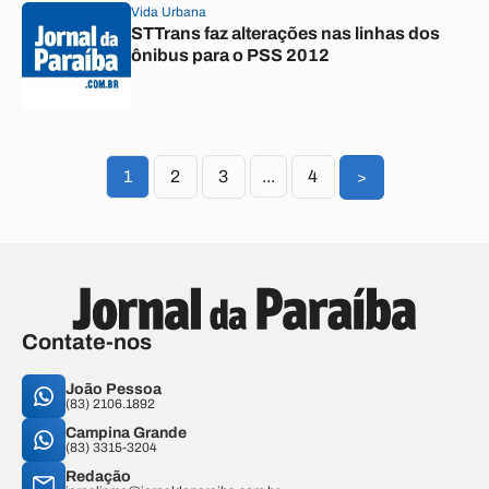
Vida Urbana
STTrans faz alterações nas linhas dos
ônibus para o PSS 2012
1
2
3
...
4
>
Contate-nos
João Pessoa
(83) 2106.1892
Campina Grande
(83) 3315-3204
Redação