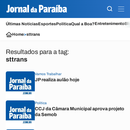
Entretenimento
Bl
Últimas Notícias
Esportes
Política
Qual a Boa?
Home
>
sttrans
Resultados para a tag:
sttrans
Vamos Trabalhar
JP realiza aulão hoje
Política
CCJ da Câmara Municipal aprova projeto
da Semob