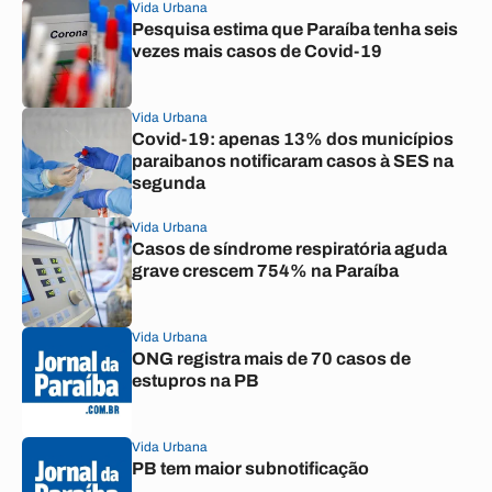
Vida Urbana
Pesquisa estima que Paraíba tenha seis
vezes mais casos de Covid-19
Vida Urbana
Covid-19: apenas 13% dos municípios
paraibanos notificaram casos à SES na
segunda
Vida Urbana
Casos de síndrome respiratória aguda
grave crescem 754% na Paraíba
Vida Urbana
ONG registra mais de 70 casos de
estupros na PB
Vida Urbana
PB tem maior subnotificação