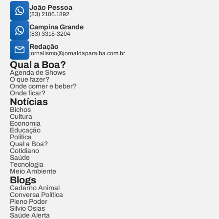
João Pessoa
(83) 2106.1892
Campina Grande
(83) 3315-3204
Redação
jornalismo@jornaldaparaiba.com.br
Qual a Boa?
Agenda de Shows
O que fazer?
Onde comer e beber?
Onde ficar?
Notícias
Bichos
Cultura
Economia
Educação
Política
Qual a Boa?
Cotidiano
Saúde
Tecnologia
Meio Ambiente
Blogs
Caderno Animal
Conversa Política
Pleno Poder
Sílvio Osias
Saúde Alerta