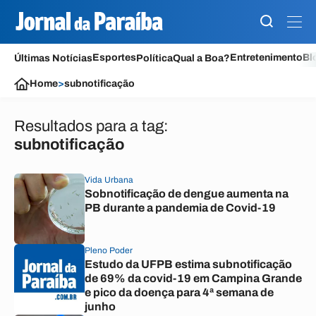
Esportes
Entretenimento
Bl
Últimas Notícias
Política
Qual a Boa?
Home
>
subnotificação
Resultados para a tag:
subnotificação
Vida Urbana
Sobnotificação de dengue aumenta na
PB durante a pandemia de Covid-19
Pleno Poder
Estudo da UFPB estima subnotificação
de 69% da covid-19 em Campina Grande
e pico da doença para 4ª semana de
junho