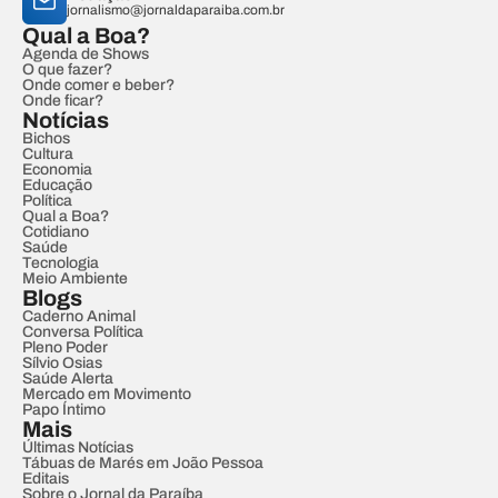
jornalismo@jornaldaparaiba.com.br
Qual a Boa?
Agenda de Shows
O que fazer?
Onde comer e beber?
Onde ficar?
Notícias
Bichos
Cultura
Economia
Educação
Política
Qual a Boa?
Cotidiano
Saúde
Tecnologia
Meio Ambiente
Blogs
Caderno Animal
Conversa Política
Pleno Poder
Sílvio Osias
Saúde Alerta
Mercado em Movimento
Papo Íntimo
Mais
Últimas Notícias
Tábuas de Marés em João Pessoa
Editais
Sobre o Jornal da Paraíba