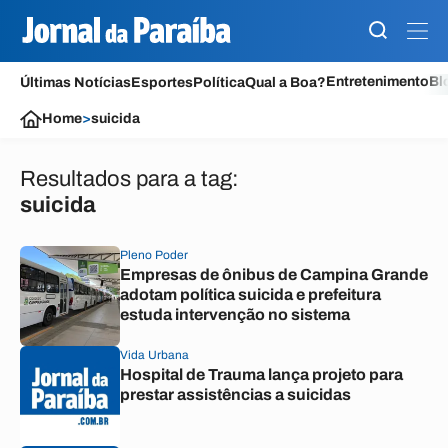
Entretenimento
Bl
Últimas Notícias
Esportes
Política
Qual a Boa?
Home
>
suicida
Resultados para a tag:
suicida
Pleno Poder
Empresas de ônibus de Campina Grande
adotam política suicida e prefeitura
estuda intervenção no sistema
Vida Urbana
Hospital de Trauma lança projeto para
prestar assistências a suicidas