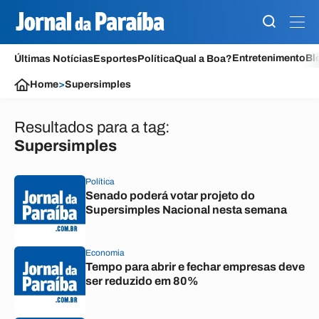
Entretenimento
Bl
Últimas Notícias
Esportes
Política
Qual a Boa?
Home
>
Supersimples
Resultados para a tag:
Supersimples
Política
Senado poderá votar projeto do
Supersimples Nacional nesta semana
Economia
Tempo para abrir e fechar empresas deve
ser reduzido em 80%