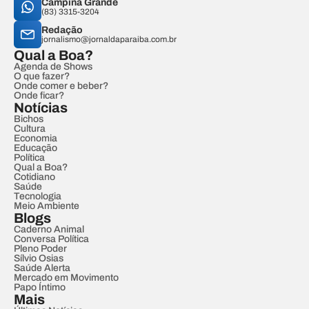
Campina Grande
(83) 3315-3204
Redação
jornalismo@jornaldaparaiba.com.br
Qual a Boa?
Agenda de Shows
O que fazer?
Onde comer e beber?
Onde ficar?
Notícias
Bichos
Cultura
Economia
Educação
Política
Qual a Boa?
Cotidiano
Saúde
Tecnologia
Meio Ambiente
Blogs
Caderno Animal
Conversa Política
Pleno Poder
Sílvio Osias
Saúde Alerta
Mercado em Movimento
Papo Íntimo
Mais