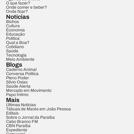
O que fazer?
Onde comer e beber?
Onde ficar?
Notícias
Bichos
Cultura
Economia
Educação
Política
Qual a Boa?
Cotidiano
Saúde
Tecnologia
Meio Ambiente
Blogs
Caderno Animal
Conversa Política
Pleno Poder
Sílvio Osias
Saúde Alerta
Mercado em Movimento
Papo Íntimo
Mais
Últimas Notícias
Tábuas de Marés em João Pessoa
Editais
Sobre o Jornal da Paraíba
Cabo Branco FM
CBN Paraíba
Expediente