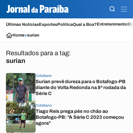
Entretenimento
Bl
Últimas Notícias
Esportes
Política
Qual a Boa?
Home
>
surian
Resultados para a tag:
surian
Cotidiano
Surian prevê dureza para o Botafogo-PB
diante do Volta Redonda na 8ª rodada da
Série C
Cotidiano
Tiago Reis prega pés no chão ao
Botafogo-PB: "A Série C 2023 começou
agora"