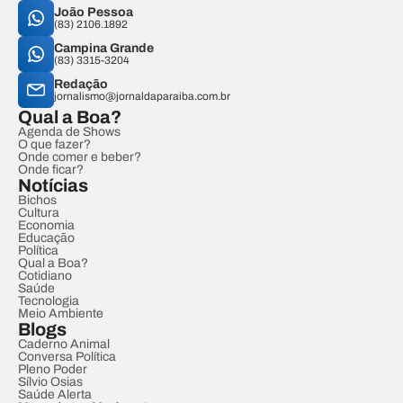
João Pessoa
(83) 2106.1892
Campina Grande
(83) 3315-3204
Redação
jornalismo@jornaldaparaiba.com.br
Qual a Boa?
Agenda de Shows
O que fazer?
Onde comer e beber?
Onde ficar?
Notícias
Bichos
Cultura
Economia
Educação
Política
Qual a Boa?
Cotidiano
Saúde
Tecnologia
Meio Ambiente
Blogs
Caderno Animal
Conversa Política
Pleno Poder
Sílvio Osias
Saúde Alerta