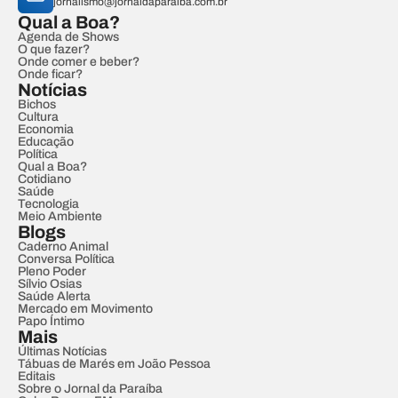
jornalismo@jornaldaparaiba.com.br
Qual a Boa?
Agenda de Shows
O que fazer?
Onde comer e beber?
Onde ficar?
Notícias
Bichos
Cultura
Economia
Educação
Política
Qual a Boa?
Cotidiano
Saúde
Tecnologia
Meio Ambiente
Blogs
Caderno Animal
Conversa Política
Pleno Poder
Sílvio Osias
Saúde Alerta
Mercado em Movimento
Papo Íntimo
Mais
Últimas Notícias
Tábuas de Marés em João Pessoa
Editais
Sobre o Jornal da Paraíba