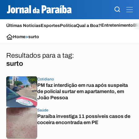
Entretenimento
Bl
Últimas Notícias
Esportes
Política
Qual a Boa?
Home
>
surto
Resultados para a tag:
surto
Cotidiano
PM faz interdição em rua após suspeita
de policial surtar em apartamento, em
João Pessoa
Saúde
Paraíba investiga 11 possíveis casos de
coceira encontrada em PE