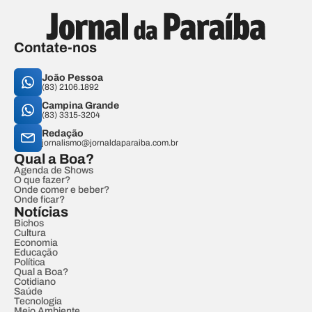
Contate-nos
João Pessoa
(83) 2106.1892
Campina Grande
(83) 3315-3204
Redação
jornalismo@jornaldaparaiba.com.br
Qual a Boa?
Agenda de Shows
O que fazer?
Onde comer e beber?
Onde ficar?
Notícias
Bichos
Cultura
Economia
Educação
Política
Qual a Boa?
Cotidiano
Saúde
Tecnologia
Meio Ambiente