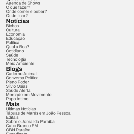
Agenda de Shows
O que fazer?
Onde comer e beber?
Onde ficar?
Notícias
Bichos
Cultura
Economia
Educação
Política
Qual a Boa?
Cotidiano
Saúde
Tecnologia
Meio Ambiente
Blogs
Caderno Animal
Conversa Política
Pleno Poder
Sílvio Osias
Saúde Alerta
Mercado em Movimento
Papo Íntimo
Mais
Últimas Notícias
Tábuas de Marés em João Pessoa
Editais
Sobre o Jornal da Paraíba
Cabo Branco FM
CBN Paraíba