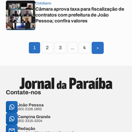
Cotidiano
Câmara aprova taxa para fiscalização de
contratos com prefeitura de João
Pessoa; confira valores
1
2
3
...
4
>
Contate-nos
João Pessoa
(83) 2106.1892
Campina Grande
(83) 3315-3204
Redação