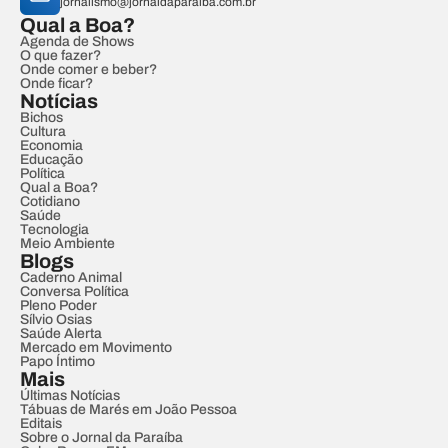
jornalismo@jornaldaparaiba.com.br
Qual a Boa?
Agenda de Shows
O que fazer?
Onde comer e beber?
Onde ficar?
Notícias
Bichos
Cultura
Economia
Educação
Política
Qual a Boa?
Cotidiano
Saúde
Tecnologia
Meio Ambiente
Blogs
Caderno Animal
Conversa Política
Pleno Poder
Sílvio Osias
Saúde Alerta
Mercado em Movimento
Papo Íntimo
Mais
Últimas Notícias
Tábuas de Marés em João Pessoa
Editais
Sobre o Jornal da Paraíba