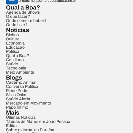
jornalismo@jornaldaparaiba.com.br
Qual a Boa?
Agenda de Shows
O que fazer?
Onde comer e beber?
Onde ficar?
Notícias
Bichos
Cultura
Economia
Educação
Política
Qual a Boa?
Cotidiano
Saúde
Tecnologia
Meio Ambiente
Blogs
Caderno Animal
Conversa Política
Pleno Poder
Sílvio Osias
Saúde Alerta
Mercado em Movimento
Papo Íntimo
Mais
Últimas Notícias
Tábuas de Marés em João Pessoa
Editais
Sobre o Jornal da Paraíba