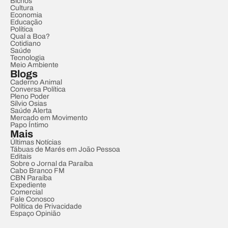
Bichos
Cultura
Economia
Educação
Política
Qual a Boa?
Cotidiano
Saúde
Tecnologia
Meio Ambiente
Blogs
Caderno Animal
Conversa Política
Pleno Poder
Sílvio Osias
Saúde Alerta
Mercado em Movimento
Papo Íntimo
Mais
Últimas Notícias
Tábuas de Marés em João Pessoa
Editais
Sobre o Jornal da Paraíba
Cabo Branco FM
CBN Paraíba
Expediente
Comercial
Fale Conosco
Política de Privacidade
Espaço Opinião