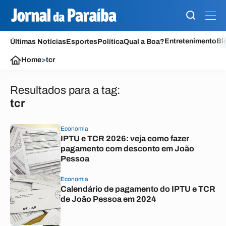
Entretenimento
Bl
Últimas Notícias
Esportes
Política
Qual a Boa?
Home
>
tcr
Resultados para a tag:
tcr
Economia
IPTU e TCR 2026: veja como fazer
pagamento com desconto em João
Pessoa
Economia
Calendário de pagamento do IPTU e TCR
de João Pessoa em 2024