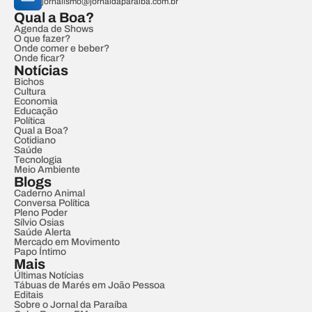
jornalismo@jornaldaparaiba.com.br
Qual a Boa?
Agenda de Shows
O que fazer?
Onde comer e beber?
Onde ficar?
Notícias
Bichos
Cultura
Economia
Educação
Política
Qual a Boa?
Cotidiano
Saúde
Tecnologia
Meio Ambiente
Blogs
Caderno Animal
Conversa Política
Pleno Poder
Sílvio Osias
Saúde Alerta
Mercado em Movimento
Papo Íntimo
Mais
Últimas Notícias
Tábuas de Marés em João Pessoa
Editais
Sobre o Jornal da Paraíba