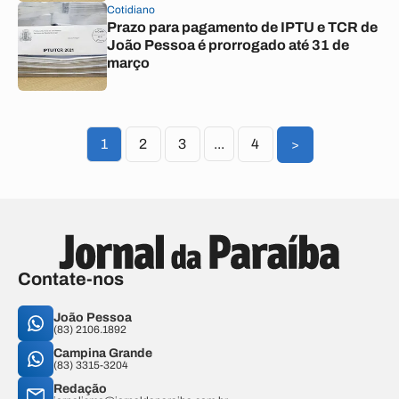
Cotidiano
Prazo para pagamento de IPTU e TCR de
João Pessoa é prorrogado até 31 de
março
1
2
3
...
4
>
Contate-nos
João Pessoa
(83) 2106.1892
Campina Grande
(83) 3315-3204
Redação