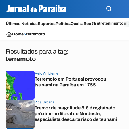
Entretenimento
Bl
Últimas Notícias
Esportes
Política
Qual a Boa?
Home
>
terremoto
Resultados para a tag:
terremoto
Meio Ambiente
Terremoto em Portugal provocou
tsunami na Paraíba em 1755
Vida Urbana
Tremor de magnitude 5.8 é registrado
próximo ao litoral do Nordeste;
especialista descarta risco de tsunami