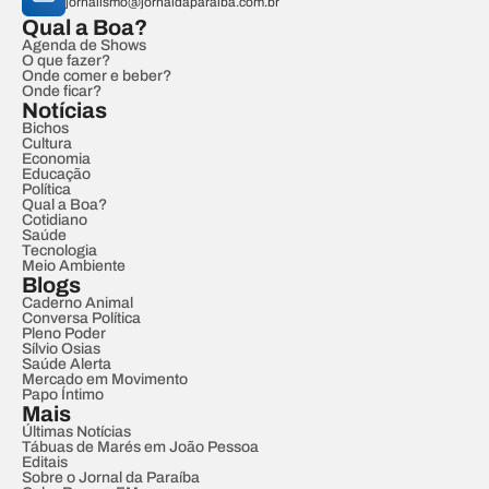
jornalismo@jornaldaparaiba.com.br
Qual a Boa?
Agenda de Shows
O que fazer?
Onde comer e beber?
Onde ficar?
Notícias
Bichos
Cultura
Economia
Educação
Política
Qual a Boa?
Cotidiano
Saúde
Tecnologia
Meio Ambiente
Blogs
Caderno Animal
Conversa Política
Pleno Poder
Sílvio Osias
Saúde Alerta
Mercado em Movimento
Papo Íntimo
Mais
Últimas Notícias
Tábuas de Marés em João Pessoa
Editais
Sobre o Jornal da Paraíba