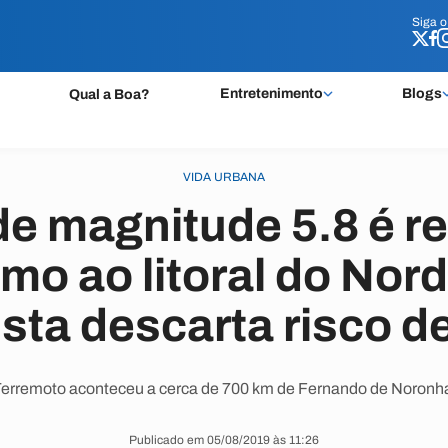
Siga 
Siga 
Entretenimento
Blogs
Qual a Boa?
VIDA URBANA
e magnitude 5.8 é r
mo ao litoral do Nor
ista descarta risco d
erremoto aconteceu a cerca de 700 km de Fernando de Noronh
Publicado em 05/08/2019 às 11:26