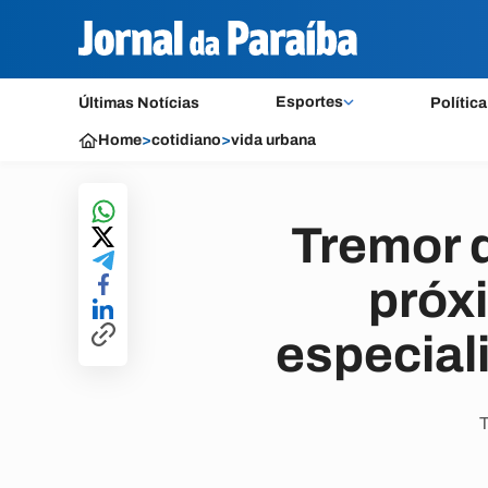
Esportes
Últimas Notícias
Política
Home
>
cotidiano
>
vida urbana
Tremor d
próxi
especial
T