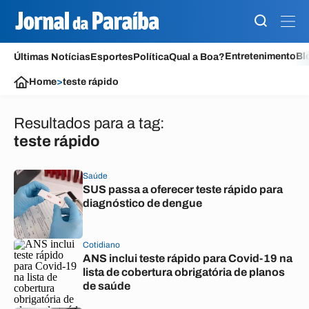
Entretenimento
Bl
Últimas Notícias
Esportes
Política
Qual a Boa?
Home
>
teste rápido
Resultados para a tag:
teste rápido
Saúde
SUS passa a oferecer teste rápido para
diagnóstico de dengue
Cotidiano
ANS inclui teste rápido para Covid-19 na
lista de cobertura obrigatória de planos
de saúde