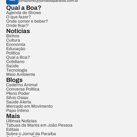
jornalismo@jornaldaparaiba.com.br
Qual a Boa?
Agenda de Shows
O que fazer?
Onde comer e beber?
Onde ficar?
Notícias
Bichos
Cultura
Economia
Educação
Política
Qual a Boa?
Cotidiano
Saúde
Tecnologia
Meio Ambiente
Blogs
Caderno Animal
Conversa Política
Pleno Poder
Sílvio Osias
Saúde Alerta
Mercado em Movimento
Papo Íntimo
Mais
Últimas Notícias
Tábuas de Marés em João Pessoa
Editais
Sobre o Jornal da Paraíba