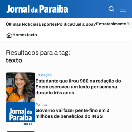
Entretenimento
Bl
Últimas Notícias
Esportes
Política
Qual a Boa?
Home
>
texto
Resultados para a tag:
texto
Educação
Estudante que tirou 980 na redação do
Enem escreveu um texto por semana
durante três anos
Política
Governo vai fazer pente-fino em 2
milhões de benefícios do INSS