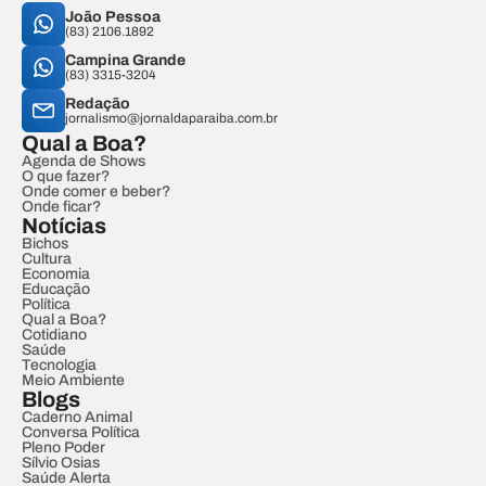
João Pessoa
(83) 2106.1892
Campina Grande
(83) 3315-3204
Redação
jornalismo@jornaldaparaiba.com.br
Qual a Boa?
Agenda de Shows
O que fazer?
Onde comer e beber?
Onde ficar?
Notícias
Bichos
Cultura
Economia
Educação
Política
Qual a Boa?
Cotidiano
Saúde
Tecnologia
Meio Ambiente
Blogs
Caderno Animal
Conversa Política
Pleno Poder
Sílvio Osias
Saúde Alerta