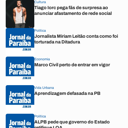
Cultura
Tiago Iorc pega fãs de surpresa ao
anunciar afastamento de rede social
Política
Jornalista Míriam Leitão conta como foi
torturada na Ditadura
Economia
Marco Civil perto de entrar em vigor
Vida Urbana
Aprendizagem defasada na PB
Política
ALPB pede que governo do Estado
retifique LOA