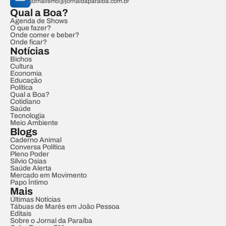
jornalismo@jornaldaparaiba.com.br
Qual a Boa?
Agenda de Shows
O que fazer?
Onde comer e beber?
Onde ficar?
Notícias
Bichos
Cultura
Economia
Educação
Política
Qual a Boa?
Cotidiano
Saúde
Tecnologia
Meio Ambiente
Blogs
Caderno Animal
Conversa Política
Pleno Poder
Sílvio Osias
Saúde Alerta
Mercado em Movimento
Papo Íntimo
Mais
Últimas Notícias
Tábuas de Marés em João Pessoa
Editais
Sobre o Jornal da Paraíba