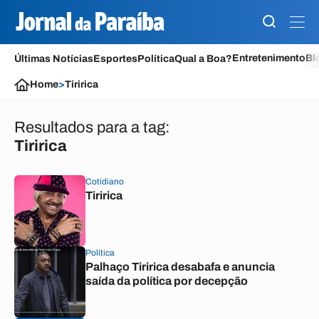
Entretenimento
Bl
Últimas Notícias
Esportes
Política
Qual a Boa?
Home
>
Tiririca
Resultados para a tag:
Tiririca
Cotidiano
Tiririca
Política
Palhaço Tiririca desabafa e anuncia
saída da política por decepção