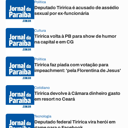
Política
Deputado Tiririca é acusado de assédio
sexual por ex-funcionária
Cultura
Tiririca volta à PB para show de humor
na capital e em CG
Política
Tiririca faz piada com votação para
impeachment: 'pela Florentina de Jesus'
Cotidiano
Tiririca devolve à Câmara dinheiro gasto
em resort no Ceará
Tecnologia
Deputado federal Tiririca vira herói em
game para o Facebook