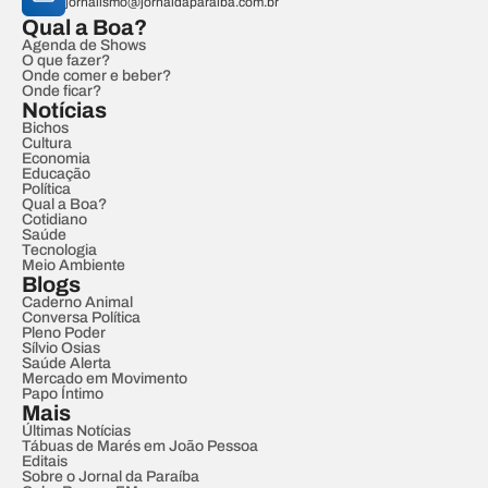
jornalismo@jornaldaparaiba.com.br
Qual a Boa?
Agenda de Shows
O que fazer?
Onde comer e beber?
Onde ficar?
Notícias
Bichos
Cultura
Economia
Educação
Política
Qual a Boa?
Cotidiano
Saúde
Tecnologia
Meio Ambiente
Blogs
Caderno Animal
Conversa Política
Pleno Poder
Sílvio Osias
Saúde Alerta
Mercado em Movimento
Papo Íntimo
Mais
Últimas Notícias
Tábuas de Marés em João Pessoa
Editais
Sobre o Jornal da Paraíba