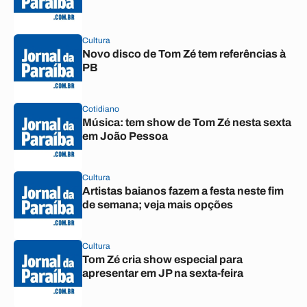
Cultura
Novo disco de Tom Zé tem referências à
PB
Cotidiano
Música: tem show de Tom Zé nesta sexta
em João Pessoa
Cultura
Artistas baianos fazem a festa neste fim
de semana; veja mais opções
Cultura
Tom Zé cria show especial para
apresentar em JP na sexta-feira