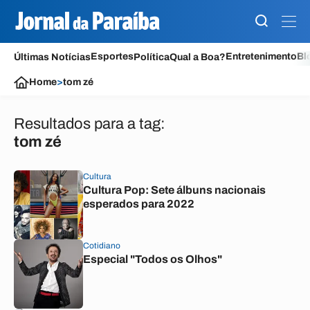
Esportes
Entretenimento
Bl
Últimas Notícias
Política
Qual a Boa?
Home
>
tom zé
Resultados para a tag:
tom zé
Cultura
Cultura Pop: Sete álbuns nacionais
esperados para 2022
Cotidiano
Especial "Todos os Olhos"