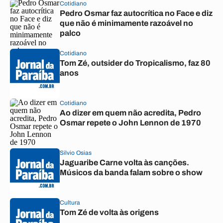
Cotidiano
Pedro Osmar faz autocrítica no Face e diz
que não é minimamente razoável no
palco
Cotidiano
Tom Zé, outsider do Tropicalismo, faz 80
anos
Cotidiano
Ao dizer em quem não acredita, Pedro
Osmar repete o John Lennon de 1970
Silvio Osias
Jaguaribe Carne volta às canções.
Músicos da banda falam sobre o show
Cultura
Tom Zé de volta às origens