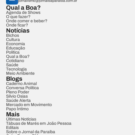
jornalismo@jornaldaparaiba.com.br
Qual a Boa?
Agenda de Shows
O que fazer?
Onde comer e beber?
Onde ficar?
Notícias
Bichos
Cultura
Economia
Educação
Política
Qual a Boa?
Cotidiano
Saúde
Tecnologia
Meio Ambiente
Blogs
Caderno Animal
Conversa Política
Pleno Poder
Sílvio Osias
Saúde Alerta
Mercado em Movimento
Papo Íntimo
Mais
Últimas Notícias
Tábuas de Marés em João Pessoa
Editais
Sobre o Jornal da Paraíba