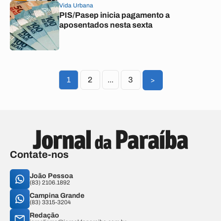
Vida Urbana
PIS/Pasep inicia pagamento a
aposentados nesta sexta
1
2
...
3
>
Contate-nos
João Pessoa
(83) 2106.1892
Campina Grande
(83) 3315-3204
Redação