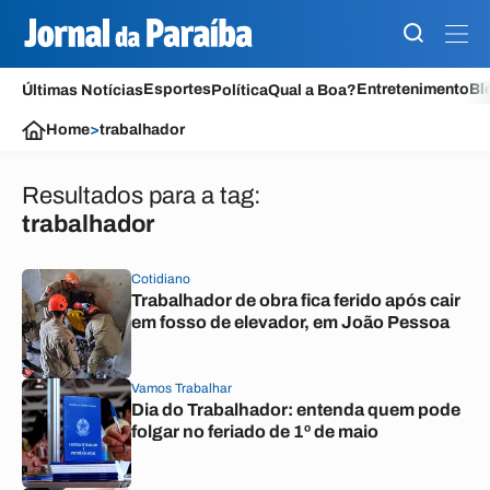
Esportes
Entretenimento
Bl
Últimas Notícias
Política
Qual a Boa?
Home
>
trabalhador
Resultados para a tag:
trabalhador
Cotidiano
Trabalhador de obra fica ferido após cair
em fosso de elevador, em João Pessoa
Vamos Trabalhar
Dia do Trabalhador: entenda quem pode
folgar no feriado de 1º de maio