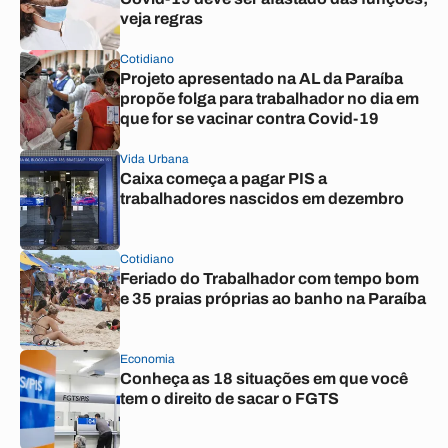
veja regras
Cotidiano
Projeto apresentado na AL da Paraíba
propõe folga para trabalhador no dia em
que for se vacinar contra Covid-19
Vida Urbana
Caixa começa a pagar PIS a
trabalhadores nascidos em dezembro
Cotidiano
Feriado do Trabalhador com tempo bom
e 35 praias próprias ao banho na Paraíba
Economia
Conheça as 18 situações em que você
tem o direito de sacar o FGTS