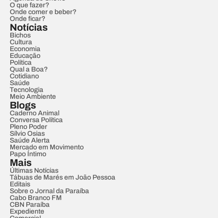
O que fazer?
Onde comer e beber?
Onde ficar?
Notícias
Bichos
Cultura
Economia
Educação
Política
Qual a Boa?
Cotidiano
Saúde
Tecnologia
Meio Ambiente
Blogs
Caderno Animal
Conversa Política
Pleno Poder
Sílvio Osias
Saúde Alerta
Mercado em Movimento
Papo Íntimo
Mais
Últimas Notícias
Tábuas de Marés em João Pessoa
Editais
Sobre o Jornal da Paraíba
Cabo Branco FM
CBN Paraíba
Expediente