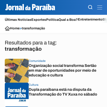
Entretenimento
Bl
Últimas Notícias
Esportes
Política
Qual a Boa?
Home
>
transformação
Resultados para a tag:
transformação
Comunidade
Organização social transforma Sertão
em mar de oportunidades por meio de
educação e cultura
Cultura
Dupla paraibana está na disputa da
Transformação do TV Xuxa no sábado