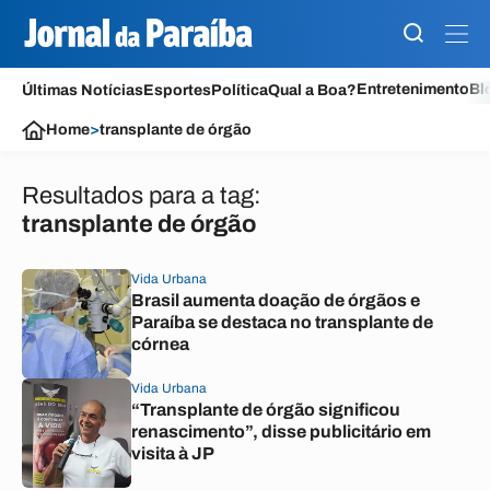
Entretenimento
Bl
Últimas Notícias
Esportes
Política
Qual a Boa?
Home
>
transplante de órgão
Resultados para a tag:
transplante de órgão
Vida Urbana
Brasil aumenta doação de órgãos e
Paraíba se destaca no transplante de
córnea
Vida Urbana
“Transplante de órgão significou
renascimento”, disse publicitário em
visita à JP