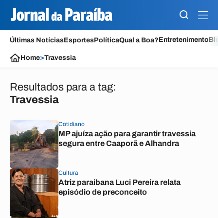
Entretenimento
Bl
Últimas Notícias
Esportes
Política
Qual a Boa?
Home
>
Travessia
Resultados para a tag:
Travessia
Cotidiano
MP ajuíza ação para garantir travessia
segura entre Caaporã e Alhandra
Cultura
Atriz paraibana Luci Pereira relata
episódio de preconceito