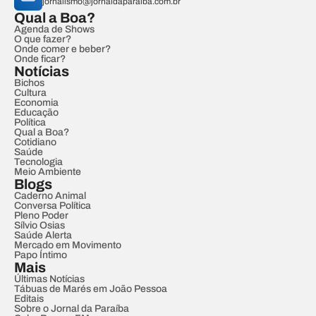
jornalismo@jornaldaparaiba.com.br
Qual a Boa?
Agenda de Shows
O que fazer?
Onde comer e beber?
Onde ficar?
Notícias
Bichos
Cultura
Economia
Educação
Política
Qual a Boa?
Cotidiano
Saúde
Tecnologia
Meio Ambiente
Blogs
Caderno Animal
Conversa Política
Pleno Poder
Sílvio Osias
Saúde Alerta
Mercado em Movimento
Papo Íntimo
Mais
Últimas Notícias
Tábuas de Marés em João Pessoa
Editais
Sobre o Jornal da Paraíba