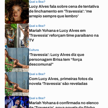
Qual a Boa?
Lucy Alves fala sobre cena de tentativa
de linchamento em 'Travessia': 'me
arrepio sempre que lembro’
Qual a Boa?
Mariah Yohana e Lucy Alves em
'Travessia' reforçam time paraibano na
TV
Cultura
‘Travessia’: Lucy Alves diz que
personagem Brisa tem “força
descomunal”
Qual a Boa?
Com Lucy Alves, primeiras fotos da
novela ‘Travessia’ são reveladas
Qual a Boa?
Mariah Yohana é confirmada no elenco
de 'Travessia', nova novela da Globo