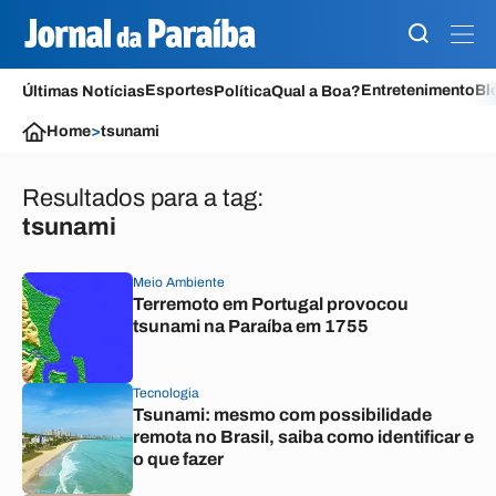
Esportes
Entretenimento
Bl
Últimas Notícias
Política
Qual a Boa?
Home
>
tsunami
Resultados para a tag:
tsunami
Meio Ambiente
Terremoto em Portugal provocou
tsunami na Paraíba em 1755
Tecnologia
Tsunami: mesmo com possibilidade
remota no Brasil, saiba como identificar e
o que fazer