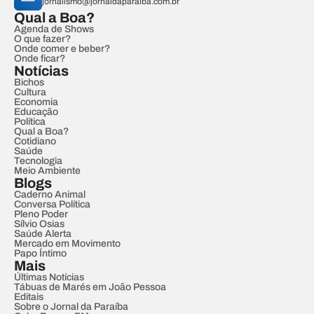
jornalismo@jornaldaparaiba.com.br
Qual a Boa?
Agenda de Shows
O que fazer?
Onde comer e beber?
Onde ficar?
Notícias
Bichos
Cultura
Economia
Educação
Política
Qual a Boa?
Cotidiano
Saúde
Tecnologia
Meio Ambiente
Blogs
Caderno Animal
Conversa Política
Pleno Poder
Sílvio Osias
Saúde Alerta
Mercado em Movimento
Papo Íntimo
Mais
Últimas Notícias
Tábuas de Marés em João Pessoa
Editais
Sobre o Jornal da Paraíba