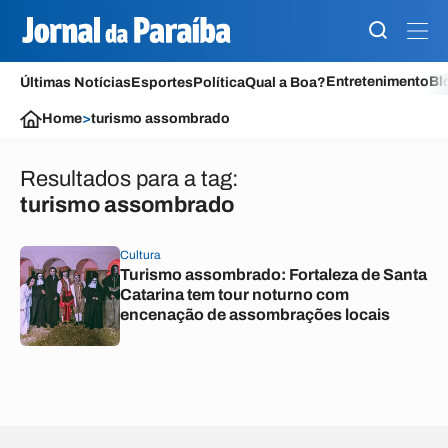
Entretenimento
Bl
Últimas Notícias
Esportes
Política
Qual a Boa?
Home
>
turismo assombrado
Resultados para a tag:
turismo assombrado
Cultura
Turismo assombrado: Fortaleza de Santa
Catarina tem tour noturno com
encenação de assombrações locais