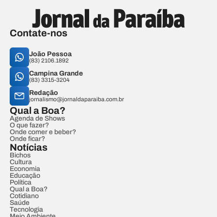
Contate-nos
João Pessoa
(83) 2106.1892
Campina Grande
(83) 3315-3204
Redação
jornalismo@jornaldaparaiba.com.br
Qual a Boa?
Agenda de Shows
O que fazer?
Onde comer e beber?
Onde ficar?
Notícias
Bichos
Cultura
Economia
Educação
Política
Qual a Boa?
Cotidiano
Saúde
Tecnologia
Meio Ambiente