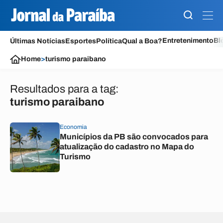
Entretenimento
Bl
Últimas Notícias
Esportes
Política
Qual a Boa?
Home
>
turismo paraibano
Resultados para a tag:
turismo paraibano
Economia
Municípios da PB são convocados para
atualização do cadastro no Mapa do
Turismo