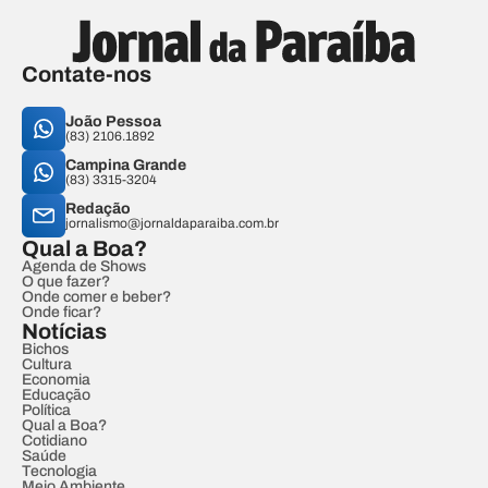
Contate-nos
João Pessoa
(83) 2106.1892
Campina Grande
(83) 3315-3204
Redação
jornalismo@jornaldaparaiba.com.br
Qual a Boa?
Agenda de Shows
O que fazer?
Onde comer e beber?
Onde ficar?
Notícias
Bichos
Cultura
Economia
Educação
Política
Qual a Boa?
Cotidiano
Saúde
Tecnologia
Meio Ambiente