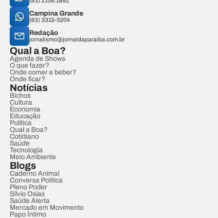
(83) 2106.1892
Campina Grande
(83) 3315-3204
Redação
jornalismo@jornaldaparaiba.com.br
Qual a Boa?
Agenda de Shows
O que fazer?
Onde comer e beber?
Onde ficar?
Notícias
Bichos
Cultura
Economia
Educação
Política
Qual a Boa?
Cotidiano
Saúde
Tecnologia
Meio Ambiente
Blogs
Caderno Animal
Conversa Política
Pleno Poder
Sílvio Osias
Saúde Alerta
Mercado em Movimento
Papo Íntimo