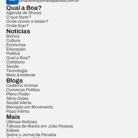
jornalismo@jornaldaparaiba.com.br
Qual a Boa?
Agenda de Shows
O que fazer?
Onde comer e beber?
Onde ficar?
Notícias
Bichos
Cultura
Economia
Educação
Política
Qual a Boa?
Cotidiano
Saúde
Tecnologia
Meio Ambiente
Blogs
Caderno Animal
Conversa Política
Pleno Poder
Sílvio Osias
Saúde Alerta
Mercado em Movimento
Papo Íntimo
Mais
Últimas Notícias
Tábuas de Marés em João Pessoa
Editais
Sobre o Jornal da Paraíba