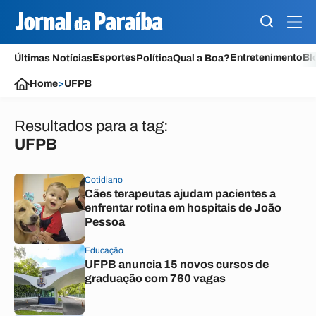
Esportes
Entretenimento
Bl
Últimas Notícias
Política
Qual a Boa?
Home
>
UFPB
Resultados para a tag:
UFPB
Cotidiano
Cães terapeutas ajudam pacientes a
enfrentar rotina em hospitais de João
Pessoa
Educação
UFPB anuncia 15 novos cursos de
graduação com 760 vagas