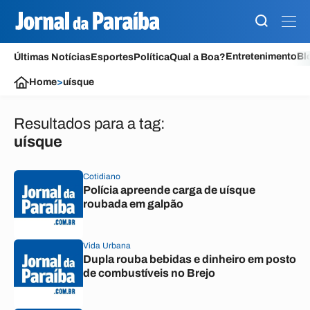
Entretenimento
Bl
Últimas Notícias
Esportes
Política
Qual a Boa?
Home
>
uísque
Resultados para a tag:
uísque
Cotidiano
Polícia apreende carga de uísque
roubada em galpão
Vida Urbana
Dupla rouba bebidas e dinheiro em posto
de combustíveis no Brejo