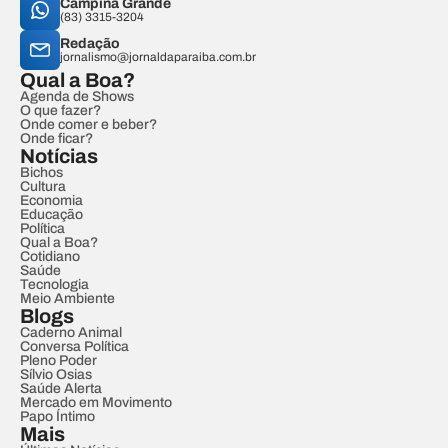
Campina Grande
(83) 3315-3204
Redação
jornalismo@jornaldaparaiba.com.br
Qual a Boa?
Agenda de Shows
O que fazer?
Onde comer e beber?
Onde ficar?
Notícias
Bichos
Cultura
Economia
Educação
Política
Qual a Boa?
Cotidiano
Saúde
Tecnologia
Meio Ambiente
Blogs
Caderno Animal
Conversa Política
Pleno Poder
Sílvio Osias
Saúde Alerta
Mercado em Movimento
Papo Íntimo
Mais