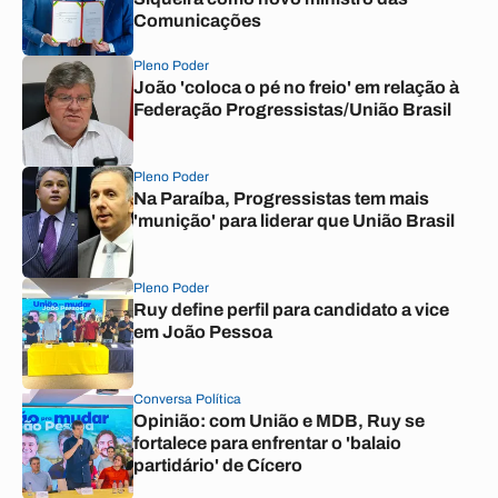
Comunicações
Pleno Poder
João 'coloca o pé no freio' em relação à
Federação Progressistas/União Brasil
Pleno Poder
Na Paraíba, Progressistas tem mais
'munição' para liderar que União Brasil
Pleno Poder
Ruy define perfil para candidato a vice
em João Pessoa
Conversa Política
Opinião: com União e MDB, Ruy se
fortalece para enfrentar o 'balaio
partidário' de Cícero