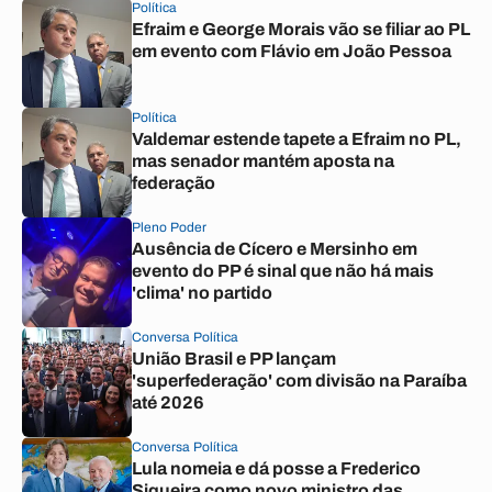
Política
Efraim e George Morais vão se filiar ao PL
em evento com Flávio em João Pessoa
Política
Valdemar estende tapete a Efraim no PL,
mas senador mantém aposta na
federação
Pleno Poder
Ausência de Cícero e Mersinho em
evento do PP é sinal que não há mais
'clima' no partido
Conversa Política
União Brasil e PP lançam
'superfederação' com divisão na Paraíba
até 2026
Conversa Política
Lula nomeia e dá posse a Frederico
Siqueira como novo ministro das