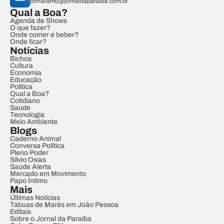
jornalismo@jornaldaparaiba.com.br
Qual a Boa?
Agenda de Shows
O que fazer?
Onde comer e beber?
Onde ficar?
Notícias
Bichos
Cultura
Economia
Educação
Política
Qual a Boa?
Cotidiano
Saúde
Tecnologia
Meio Ambiente
Blogs
Caderno Animal
Conversa Política
Pleno Poder
Sílvio Osias
Saúde Alerta
Mercado em Movimento
Papo Íntimo
Mais
Últimas Notícias
Tábuas de Marés em João Pessoa
Editais
Sobre o Jornal da Paraíba