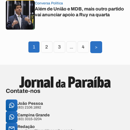
Conversa Política
Além de União e MDB, mais outro partido
vai anunciar apoio a Ruy na quarta
1
2
3
...
4
>
Contate-nos
João Pessoa
(83) 2106.1892
Campina Grande
(83) 3315-3204
Redação