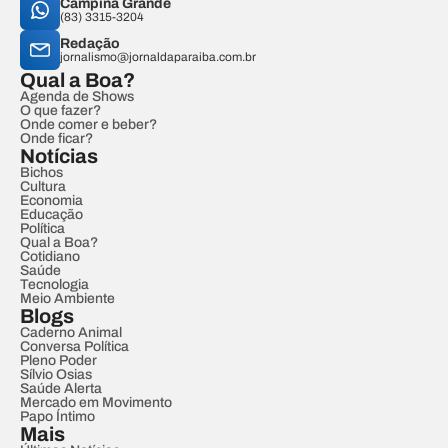
Campina Grande
(83) 3315-3204
Redação
jornalismo@jornaldaparaiba.com.br
Qual a Boa?
Agenda de Shows
O que fazer?
Onde comer e beber?
Onde ficar?
Notícias
Bichos
Cultura
Economia
Educação
Política
Qual a Boa?
Cotidiano
Saúde
Tecnologia
Meio Ambiente
Blogs
Caderno Animal
Conversa Política
Pleno Poder
Sílvio Osias
Saúde Alerta
Mercado em Movimento
Papo Íntimo
Mais