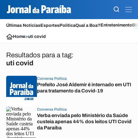
Entretenimento
Bl
Últimas Notícias
Esportes
Política
Qual a Boa?
Home
>
uti covid
Resultados para a tag:
uti covid
Conversa Política
Prefeito José Aldemir é internado em UTI
para tratamento da Covid-19
Conversa Política
Verba enviada pelo Ministério da Saúde
custeia apenas 44% dos leitos UTI Covid
da Paraíba