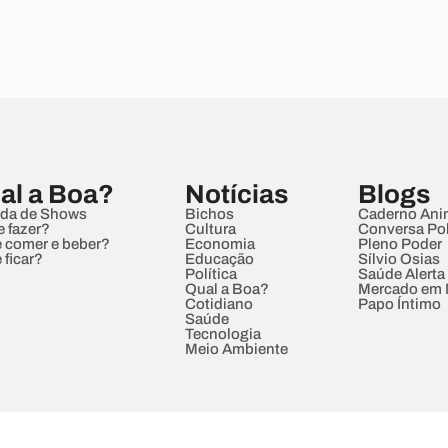
al a Boa?
Notícias
Blogs
da de Shows
Bichos
Caderno Ani
e fazer?
Cultura
Conversa Pol
 comer e beber?
Economia
Pleno Poder
 ficar?
Educação
Sílvio Osias
Política
Saúde Alerta
Qual a Boa?
Mercado em
Cotidiano
Papo Íntimo
Saúde
Tecnologia
Meio Ambiente