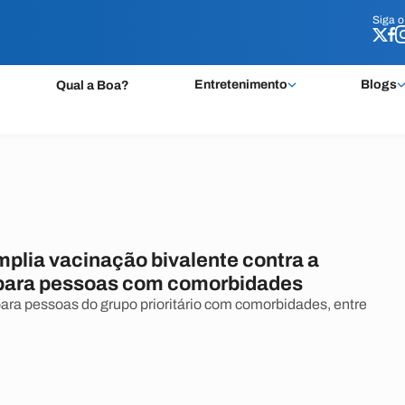
Siga 
Siga 
Entretenimento
Blogs
Qual a Boa?
mplia vacinação bivalente contra a
para pessoas com comorbidades
para pessoas do grupo prioritário com comorbidades, entre